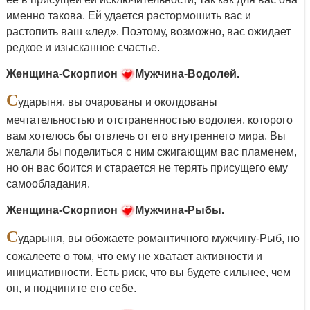
именно такова. Ей удается растормошить вас и
растопить ваш «лед». Поэтому, возможно, вас ожидает
редкое и изысканное счастье.
Женщина-Скорпион
Мужчина-Водолей.
С
ударыня, вы очарованы и околдованы
мечтательностью и отстраненностью водолея, которого
вам хотелось бы отвлечь от его внутреннего мира. Вы
желали бы поделиться с ним сжигающим вас пламенем,
но он вас боится и старается не терять присущего ему
самообладания.
Женщина-Скорпион
Мужчина-Рыбы.
С
ударыня, вы обожаете романтичного мужчину-Рыб, но
сожалеете о том, что ему не хватает активности и
инициативности. Есть риск, что вы будете сильнее, чем
он, и подчините его себе.