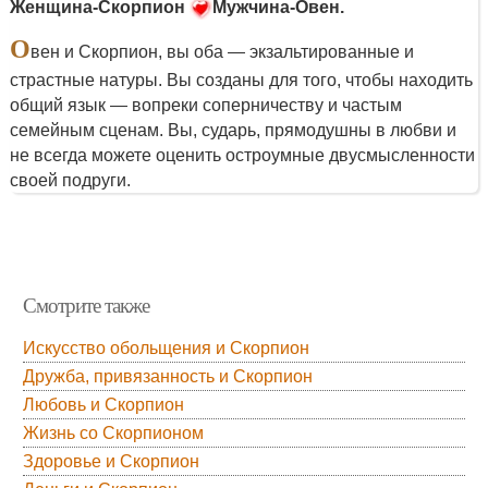
Женщина-Скорпион
Мужчина-Овен.
О
вен и Скорпион, вы оба — экзальтированные и
страстные натуры. Вы созданы для того, чтобы находить
общий язык — вопреки соперничеству и частым
семейным сценам. Вы, сударь, прямодушны в любви и
не всегда можете оценить остроумные двусмысленности
своей подруги.
Смотрите также
Искусство обольщения и Скорпион
Дружба, привязанность и Скорпион
Любовь и Скорпион
Жизнь со Скорпионом
Здоровье и Скорпион