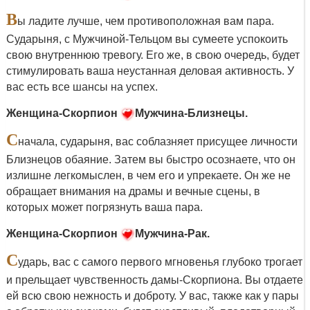
В
ы ладите лучше, чем противоположная вам пара.
Сударыня, с Мужчиной-Тельцом вы сумеете успокоить
свою внутреннюю тревогу. Его же, в свою очередь, будет
стимулировать ваша неустанная деловая активность. У
вас есть все шансы на успех.
Женщина-Скорпион
Мужчина-Близнецы.
С
начала, сударыня, вас соблазняет присущее личности
Близнецов обаяние. Затем вы быстро осознаете, что он
излишне легкомыслен, в чем его и упрекаете. Он же не
обращает внимания на драмы и вечные сцены, в
которых может погрязнуть ваша пара.
Женщина-Скорпион
Мужчина-Рак.
С
ударь, вас с самого первого мгновенья глубоко трогает
и прельщает чувственность дамы-Скорпиона. Вы отдаете
ей всю свою нежность и доброту. У вас, также как у пары