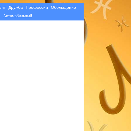
ент
Дружба
Профессии
Обольщение
й
Автомобильный