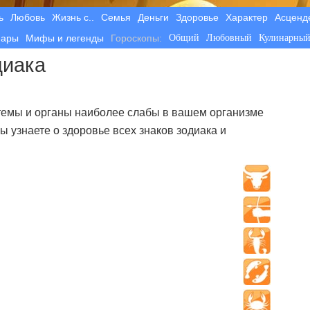
ь
Любовь
Жизнь с..
Семья
Деньги
Здоровье
Характер
Асценд
пары
Мифы и легенды
Гороскопы:
Общий
Любовный
Кулинарны
диака
стемы и органы наиболее слабы в вашем организме
ы узнаете о здоровье всех знаков зодиака и