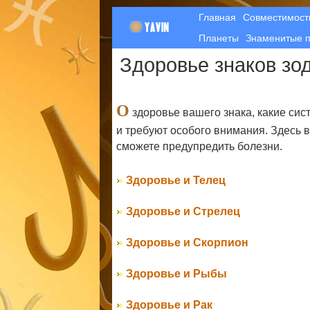
Главная
Совместимост
Планеты
Знаменитые 
Здоровье знаков зо
О
здоровье вашего знака, какие си
и требуют особого внимания. Здесь в
сможете предупредить болезни.
Здоровье и Телец
Здоровье и Стрелец
Здоровье и Скорпион
Здоровье и Рыбы
Здоровье и Рак